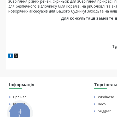
зберігання різних речей, скриньок для зберігання прикрас і 
для безпечного відпочинку біля коралів, на риболовлі та ак
новорічних аксесуарів для Вашого будинку! Заходьте на наш
Для консультації замовте д
7g
Інформація
Торгівель
Про нас
WindRose
Відгуки
Beco
Контакти
Suggest
КНОПКА
ЗВ'ЯЗКУ