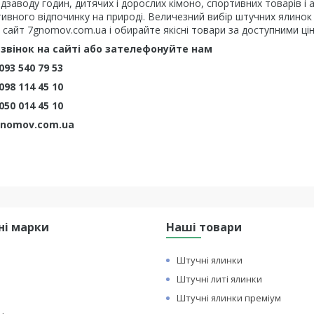
підзаводу годин, дитячих і дорослих кімоно, спортивних товарів і
тивного відпочинку на природі. Величезний вибір штучних ялинок
 сайт 7gnomov.com.ua і обирайте якісні товари за доступними ці
звінок на сайті або зателефонуйте нам
093 540 79 53
098 114 45 10
050 014 45 10
nomov.com.ua
ні марки
Наші товари
Штучні ялинки
Штучні литі ялинки
Штучні ялинки преміум