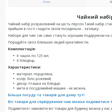
Опис
Х
Чайний набір
Чайний набір розрахований на шість персон.Такий набір стане
прийшли в гості і надати своїм посиденьок - затишку.
Набори для чаю так само стануть хорошим подарунком на с
Порадуйте своїх близьких людей креативністю.
Комплектація:
6 чашок по 125 мл;
6 блюдець
Характеристики:
матеріал: порцеляна;
колір: біло-рожевий;
декор: пташка на блюдце;
мити в посудомийній машині - не можна.
Більше посуду та товарів для дому тут!
Всі товари для сервірування чаю можна подивитися т
Подивитися і замовити всі товари для будинку можна у нас н