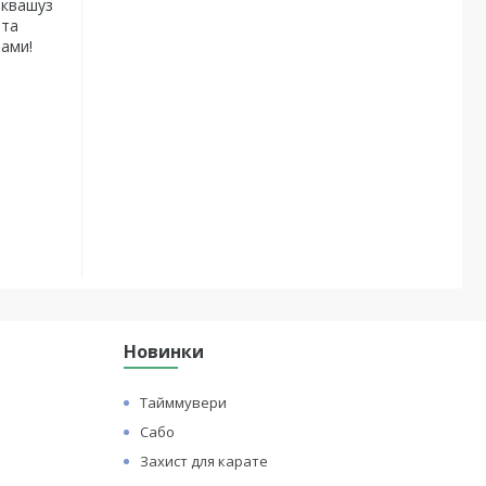
 аквашуз
 та
нами!
Новинки
Тайммувери
Сабо
Захист для карате