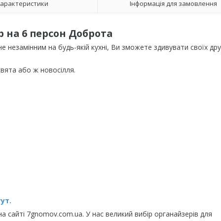
арактеристики
Інформація для замовлення
 на 6 персон Доброта
 незамінним на будь-якій кухні, Ви зможете здивувати своїх друз
вята або ж новосілля.
ут.
а сайті 7gnomov.com.ua. У нас великий вибір органайзерів для