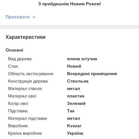
З прийдешнім Новим Роком!
Приховати
Характеристики
Основні
Вид дерева
ялина штучна
Стан
Новий
Область застосування
Всередині приміщення
Конструкція дерева
Ствольна
Матеріал ствола
метал
Матеріал хвої
пластик
Колір хвої
Зелений
Підставка
Так
Матеріал підставки
метал
Виробник
Kvazar
Країна виробник
Україна