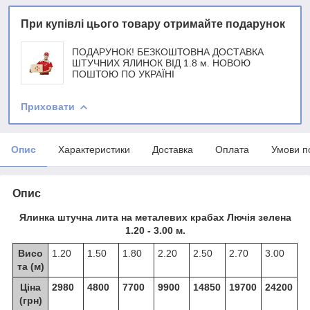
При купівлі цього товару отримайте подарунок
ПОДАРУНОК! БЕЗКОШТОВНА ДОСТАВКА
ШТУЧНИХ ЯЛИНОК ВІД 1.8 м. НОВОЮ
ПОШТОЮ ПО УКРАЇНІ
Приховати
Опис
Характеристики
Доставка
Оплата
Умови п
Опис
Ялинка штучна лита на металевих крабах Лючія зелена
1.20 - 3.00 м.
Висо
1.20
1.50
1.80
2.20
2.50
2.70
3.00
та (м)
Ціна
2980
4800
7700
9900
14850
19700
24200
(грн)