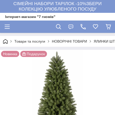
СІМЕЙНІ НАБОРИ ТАРІЛОК -10%ЗБЕРИ
КОЛЕКЦІЮ УЛЮБЛЕНОГО ПОСУДУ
Інтернет-магазин "7 гномів"
Товари та послуги
НОВОРІЧНІ ТОВАРИ
ЯЛИНКИ ШТ
Новинка
Подарунок