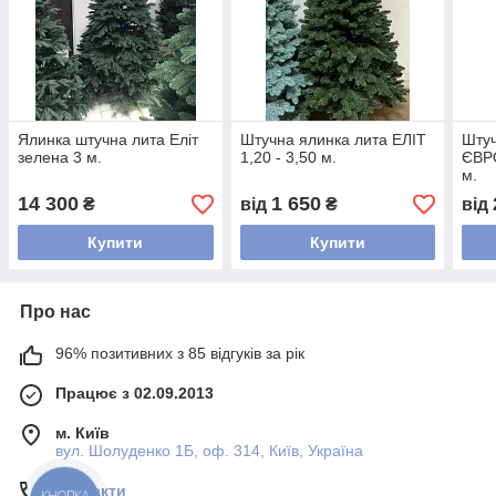
Ялинка штучна лита Еліт
Штучна ялинка лита ЕЛІТ
Штуч
зелена 3 м.
1,20 - 3,50 м.
ЄВРО
м.
14 300
1 650
₴
від
₴
від
Купити
Купити
Про нас
96% позитивних з 85 відгуків за рік
Працює з 02.09.2013
м. Київ
вул. Шолуденко 1Б, оф. 314, Київ, Україна
Контакти
КНОПКА