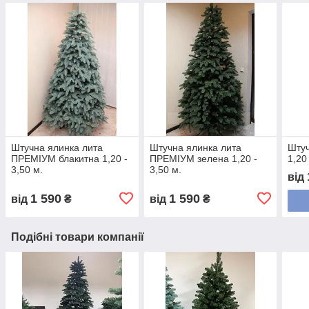
Штучна ялинка лита
Штучна ялинка лита
Штуч
ПРЕМІУМ блакитна 1,20 -
ПРЕМІУМ зелена 1,20 -
1,20
3,50 м.
3,50 м.
від
1 590
1 590
від
₴
від
₴
Подібні товари компанії