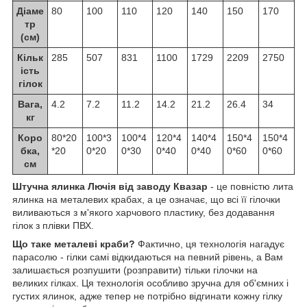
Діаме
80
100
110
120
140
150
170
тр
(см)
Кільк
285
507
831
1100
1729
2209
2750
ість
гілок
Вага,
4.2
7.2
11.2
14.2
21.2
26.4
34
кг
Коро
80*20
100*3
100*4
120*4
140*4
150*4
150*4
бка,
*20
0*20
0*30
0*40
0*40
0*60
0*60
см
Штучна ялинка Лючія від заводу Квазар
- це повністю лита
ялинка на металевих крабах, а це означає, що всі її гілочки
виливаються з м'якого харчового пластику, без додавання
гілок з плівки ПВХ.
Що таке металеві краби?
Фактично, ця технологія нагадує
парасолю - гілки самі відкидаються на певний рівень, а Вам
залишається розпушити (розправити) тільки гілочки на
великих гілках. Ця технологія особливо зручна для об'ємних і
густих ялинок, адже тепер не потрібно відгинати кожну гілку