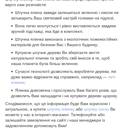
варто нам розповісти:
Штучна ялина завжди залишиться зеленою і ніколи не
затьмарить Ваш святковий настрій голками на підлозі;
Вона легко монтується і рівно виставляється завдяки
зручній підставці, яка йде в комплекті;
Штучна ялинка виконана з екологічних пожежостійких
матеріалів для безпеки Вас і Вашого будинку;
Купуючи штучне дерево Ви зберігаєте життя
натуральної ялинки та зробіть свій внесок в те, щоб
наша планета була більш зеленою.
Сучасні технології дозволяють виробляти дерева, які
дуже важко відрізнити від справжніх, наприклад ―
литі
ялинки
;
Ялинка довговічна і прослужать Вам багато років, що
дозволить Вам заощадити і не купувати дерево щороку.
Сподіваємося, що ця інформація буде Вам корисною і
актуальною, а купити
штучну ялинку
або
штучну сосну
Ви
можете у нас в інтернет-магазині. Телефонуйте або
залишайте замовлення на сайті і наші менеджери із
задоволенням допоможуть Вам!