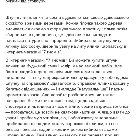
руками від стовбуру.
Штучні литі ялинки та сосни відрізняються своєю дивовижною
схожістю з живими деревами. Кожна гілочка такого дерева
виливається окремо з формувального пластику і тільки потім
збирається в ціле дерево, це і дозволяє їм виглядати
настільки натурально і природно. Вибираючи штучну литу
ялинку або сосну, зверніть увагу на литу ялина Карпатську в
інтернет-магазині "7 гномів".
В інтернет-магазині
"7 гномів"
Ви можете купити штучні
ялинки на будь-який смак і колір, у нас великий вибір. Але
багато людей перед новорічними святами задаються
питанням ― а яку ж прикрасити лісову красуню у себе вдома,
штучну чи справжню? Здавалося б, справжня ялинка краще у
багатьох відношеннях ― і виглядає "натуральніше" і пахне
ароматної хвоєю. Але давайте розберемося, чи так це
насправді. Всі ми стикалися з тим, що доводиться
спостерігати як ялинка з часом в'яне, сохне і втрачає голочки
― погодьтеся, це зовсім не святкова картина. А якщо взяти до
уваги і проблему з утилізацією, і обов'язкову генеральне
прибирання після демонтажу справжньої ялинки, то все
більше і більше людей з кожним роком вибирають саме
штучну ялинку.
Такі ялиночки мають ряд переваг, про які