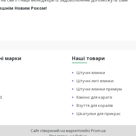
ешнім Новим Роком!
ні марки
Наші товари
Штучні ялинки
Штучні литі ялинки
Штучні ялинки преміум
d
Кімоно для карате
Взуття для коралів
Шкатулки для прикрас
Сайт створений на маркетплейсі
Prom.ua