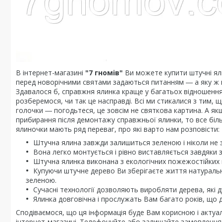
В інтернет-магазині
"7 гномів"
Ви можете купити штучні яли
перед новорічними святами задаються питанням ― а яку ж 
Здавалося б, справжня ялинка краще у багатьох відношеннях
розберемося, чи так це насправді. Всі ми стикалися з тим, щ
голочки ― погодьтеся, це зовсім не святкова картина. А якщ
прибирання після демонтажу справжньої ялинки, то все біл
ялиночки мають ряд переваг, про які варто нам розповісти:
Штучна ялина завжди залишиться зеленою і ніколи не з
Вона легко монтується і рівно виставляється завдяки зр
Штучна ялинка виконана з екологічних пожежостійких м
Купуючи штучне дерево Ви зберігаєте життя натурально
зеленою.
Сучасні технології дозволяють виробляти дерева, які 
Ялинка довговічна і прослужать Вам багато років, що
Сподіваємося, що ця інформація буде Вам корисною і актуа
інтернет-магазині. Телефонуйте або залишайте замовлення 