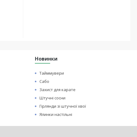
Новинки
Тайммувери
Сабо
Захист для карате
Штучні сосни
Гірлянди зі штучної хвої
Ялинки настільні