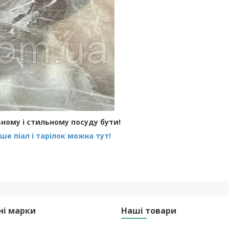
ьному і стильному посуду бути!
е піал і тарілок можна тут!
ні марки
Наші товари