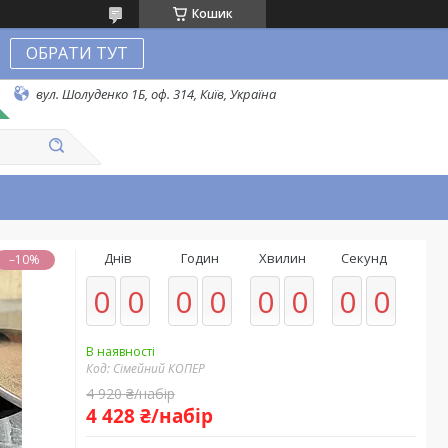
Кошик
ОБРАТИ ТУТ
вул. Шолуденко 1Б, оф. 314, Київ, Україна
Днів
Годин
Хвилин
Секунд
–10%
0
0
0
0
0
0
0
0
В наявності
Код:
Сімейний КОПЕР
4 920 ₴/набір
4 428 ₴/набір