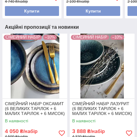
4 740 ₴/набір
2 100 ₴/набір
2 100
Купити
Купити
Акційні пропозиції та новинки
СІМЕЙНИЙ НАБІР
–10%
СІМЕЙНИЙ НАБІР
–10%
СІМЕЙНИЙ НАБІР ОКСАМИТ
СІМЕЙНИЙ НАБІР ЛАЗУРИТ
(6 ВЕЛИКИХ ТАРІЛОК + 6
(6 ВЕЛИКИХ ТАРІЛОК + 6
МАЛИХ ТАРІЛОК + 6 МИСОК)
МАЛИХ ТАРІЛОК + 6 МИСОК)
В наявності
В наявності
4 050
3 888
₴/набір
₴/набір
4 500 ₴/набір
4 320 ₴/набір