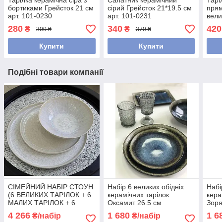
Тарілка керамічна сіра з
Салатник керамічний
Тарі
бортиками Грейсток 21 см
сірий Грейсток 21*19.5 см
прям
арт. 101-0230
арт. 101-0231
вели
см а
280
340
420
₴
₴
300 ₴
370 ₴
Купити
Купити
Подібні товари компанії
СІМЕЙНИЙ НАБІР СТОУН
Набір 6 великих обідніх
Набі
(6 ВЕЛИКИХ ТАРІЛОК + 6
керамічних тарілок
кера
МАЛИХ ТАРІЛОК + 6
Оксамит 26.5 см
Зоря
МИСОК)
4 266
1 680
1 6
₴/набір
₴/набір