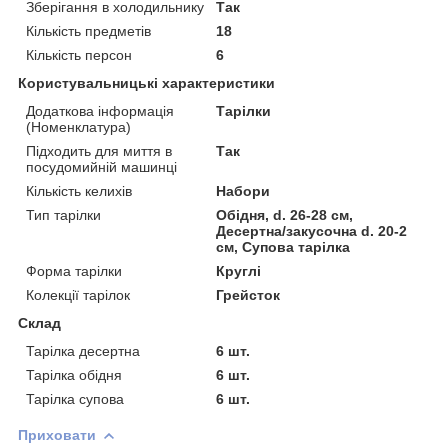
Зберігання в холодильнику
Так
Кількість предметів
18
Кількість персон
6
Користувальницькі характеристики
Додаткова інформація
Тарілки
(Номенклатура)
Підходить для миття в
Так
посудомийній машинці
Кількість келихів
Набори
Тип тарілки
Обідня, d. 26-28 см,
Десертна/закусочна d. 20-2
см, Супова тарілка
Форма тарілки
Круглі
Колекції тарілок
Грейсток
Склад
Тарілка десертна
6 шт.
Тарілка обідня
6 шт.
Тарілка супова
6 шт.
Приховати