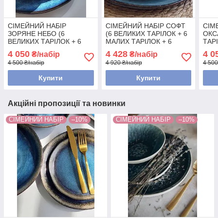
СІМЕЙНИЙ НАБІР
СІМЕЙНИЙ НАБІР СОФТ
СІМ
ЗОРЯНЕ НЕБО (6
(6 ВЕЛИКИХ ТАРІЛОК + 6
ОКС
ВЕЛИКИХ ТАРІЛОК + 6
МАЛИХ ТАРІЛОК + 6
ТАР
МАЛИХ ТАРІЛОК + 6
МИСОК)
ТАР
4 050
4 428
4 0
₴/набір
₴/набір
МИСОК)
4 500 ₴/набір
4 920 ₴/набір
4 500
Купити
Купити
Акційні пропозиції та новинки
СІМЕЙНИЙ НАБІР
–10%
СІМЕЙНИЙ НАБІР
–10%