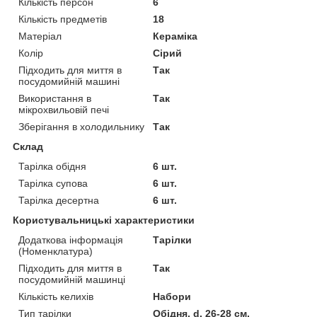
Кількість персон
6
Кількість предметів
18
Матеріал
Кераміка
Колір
Сірий
Підходить для миття в
Так
посудомийній машині
Використання в
Так
мікрохвильовій печі
Зберігання в холодильнику
Так
Склад
Тарілка обідня
6 шт.
Тарілка супова
6 шт.
Тарілка десертна
6 шт.
Користувальницькі характеристики
Додаткова інформація
Тарілки
(Номенклатура)
Підходить для миття в
Так
посудомийній машинці
Кількість келихів
Набори
Тип тарілки
Обідня, d. 26-28 см,