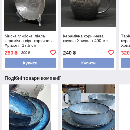
Миска глибока, піала
Керамічна коричнева
Тарі
керамічна сіро-коричнева
кружка Хризоліт 400 мл
кера
Хризоліт 17,5 см
Хриз
280
240
320
₴
₴
300 ₴
Купити
Купити
Подібні товари компанії