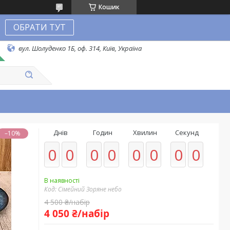
Кошик
ОБРАТИ ТУТ
вул. Шолуденко 1Б, оф. 314, Київ, Україна
Днів
Годин
Хвилин
Секунд
–10%
0
0
0
0
0
0
0
0
В наявності
Код:
Сімейний Зоряне небо
4 500 ₴/набір
4 050 ₴/набір