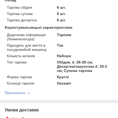
Склад
Тарілка обідня
6 шт.
Тарілка супова
6 шт.
Тарілка десертна
6 шт.
Користувальницькі характеристики
Додаткова інформація
Тарілки
(Номенклатура)
Підходить для миття в
Так
посудомийній машинці
Кількість келихів
Набори
Тип тарілки
Обідня, d. 26-28 см,
Десертна/закусочна d. 20-2
см, Супова тарілка
Форма тарілки
Круглі
Колекції тарілок
Оксаміт
Приховати
Умови доставки