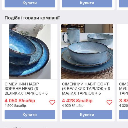
Купити
Купити
Подібні товари компанії
СІМЕЙНИЙ НАБІР
СІМЕЙНИЙ НАБІР СОФТ
СІМ
ЗОРЯНЕ НЕБО (6
(6 ВЕЛИКИХ ТАРІЛОК + 6
МУШ
ВЕЛИКИХ ТАРІЛОК + 6
МАЛИХ ТАРІЛОК + 6
ТАР
МАЛИХ ТАРІЛОК + 6
МИСОК)
ТАР
4 050
4 428
3 8
₴/набір
₴/набір
МИСОК)
4 500 ₴/набір
4 920 ₴/набір
4 320
Купити
Купити