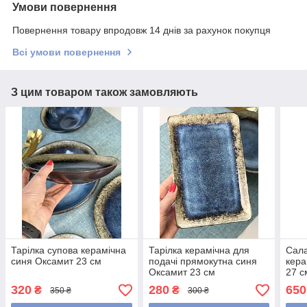
Умови повернення
Повернення товару впродовж 14 днів за рахунок покупця
Всі умови повернення
З цим товаром також замовляють
Тарілка супова керамічна
Тарілка керамічна для
Сала
синя Оксамит 23 см
подачі прямокутна синя
кера
Оксамит 23 см
27 с
320
280
650
₴
₴
350 ₴
300 ₴