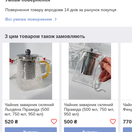
Повернення товару впродовж 14 днів за рахунок покупця
Всі умови повернення
З цим товаром також замовляють
Чайник заварник скляний
Чайник заварник скляний
Чайн
Льодяна Піраміда (500
Піраміда (500 мл, 750 мл,
Фенд
мл; 750 мл; 950 мл)
950 мл)
520
500
770
₴
₴
Купити
Купити