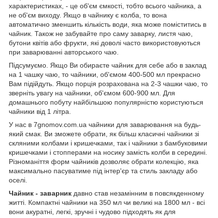
характеристиках, - це об'єм ємкості, тобто всього чайника, а
не об'єм виходу. Якщо в чайнику є колба, то вона
автоматично зменшить кількість води, яка може поміститись в
чайник. Також не забувайте про саму заварку, листя чаю,
бутони квітів або фрукти, які доволі часто використовуються
при заварюванні авторського чаю.
Підсумуємо. Якщо Ви обираєте чайник для себе або в заклад
на 1 чашку чаю, то чайники, об'ємом 400-500 мл прекрасно
Вам підійдуть. Якщо порція розрахована на 2-3 чашки чаю, то
зверніть увагу на чайники, об'ємом 600-900 мл. Для
домашнього побуту найбільшою популярністю користуються
чайники від 1 літра.
У нас в 7gnomov.com.ua чайники для заварювання на будь-
який смак. Ви зможете обрати, як більш класичні чайники зі
скляними колбами і кришечками, так і чайники з бамбуковими
кришечками і стопперами на носику замість колби в середині.
Різноманіття форм чайників дозволяє обрати колекцію, яка
максимально пасуватиме під інтер'єр та стиль закладу або
оселі.
Чайник - заварник
давно став незамінним в повсякденному
житті. Компактні чайники на 350 мл чи великі на 1800 мл - всі
вони акуратні, легкі, зручні і чудово підходять як для