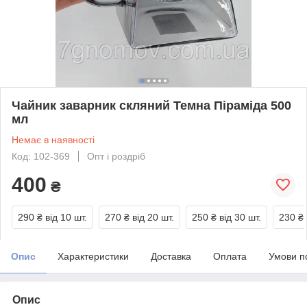
Чайник заварник скляний Темна Піраміда 500
мл
Немає в наявності
Код: 102-369
Опт і роздріб
400
₴
290 ₴
від 10 шт.
270 ₴
від 20 шт.
250 ₴
від 30 шт.
230 ₴
Опис
Характеристики
Доставка
Оплата
Умови п
Опис