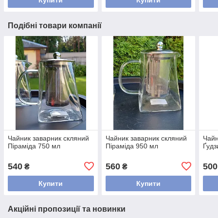
Подібні товари компанії
Чайник заварник скляний
Чайник заварник скляний
Чайн
Піраміда 750 мл
Піраміда 950 мл
Ґудз
540
560
500
₴
₴
Купити
Купити
Акційні пропозиції та новинки