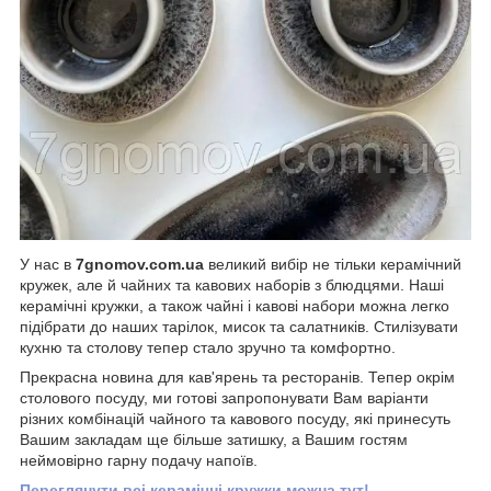
У нас
в
7gnomov.com.ua
великий вибір не тільки керамічний
кружек, але й чайних та кавових наборів з блюдцями. Наші
керамічні кружки, а також чайні і кавові набори можна легко
підібрати до наших тарілок, мисок та салатників. Стилізувати
кухню та столову тепер стало зручно та комфортно.
Прекрасна новина для кав'ярень та ресторанів. Тепер окрім
столового посуду, ми готові запропонувати Вам варіанти
різних комбінацій чайного та кавового посуду, які принесуть
Вашим закладам ще більше затишку, а Вашим гостям
неймовірно гарну подачу напоїв.
Переглянути всі керамічні кружки можна тут!