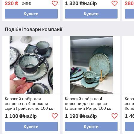
220
1 320
280
₴
₴/набір
240 ₴
Купити
Купити
Подібні товари компанії
Кавовий набір для
Кавовий набір на 4
Каво
еспресо на 4 персони
персони для еспресо
еспр
сірий Грейсток по 100 мл
блакитний Ретро 100 мл
Копе
043
1 100
1 190
1 4
₴/набір
₴/набір
Купити
Купити