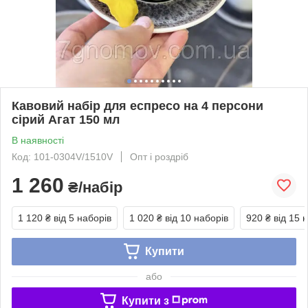
Кавовий набір для еспресо на 4 персони
сірий Агат 150 мл
В наявності
Код: 101-0304V/1510V
Опт і роздріб
1 260
₴/набір
1 120 ₴
від 5 наборів
1 020 ₴
від 10 наборів
920 ₴
від 15 
Купити
або
Купити з