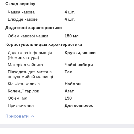
Склад сервізу
Чашка кавова
4 шт.
Блюдце кавове
4 шт.
Додаткові характеристики
Об'єм кавової чашки
150 мл
Користувальницькі характеристики
Додаткова інформація
Кружки, чашки
(Номенклатура)
Матеріал чайника
Чайні набори
Підходить для миття в
Так
посудомийній машинці
Кількість келихів
Набори
Колекції тарілок
Агат
Об'єм, мл
150
Призначення
Для есппресо
Приховати