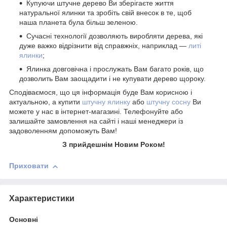
Купуючи штучне дерево Ви зберігаєте життя
натуральної ялинки та зробіть свій внесок в те, щоб
наша планета була більш зеленою.
Сучасні технології дозволяють виробляти дерева, які
дуже важко відрізнити від справжніх, наприклад ―
литі
ялинки
;
Ялинка довговічна і прослужать Вам багато років, що
дозволить Вам заощадити і не купувати дерево щороку.
Сподіваємося, що ця інформація буде Вам корисною і
актуальною, а купити
штучну ялинку
або
штучну сосну
Ви
можете у нас в інтернет-магазині. Телефонуйте або
залишайте замовлення на сайті і наші менеджери із
задоволенням допоможуть Вам!
З прийдешнім Новим Роком!
Приховати
Характеристики
Основні