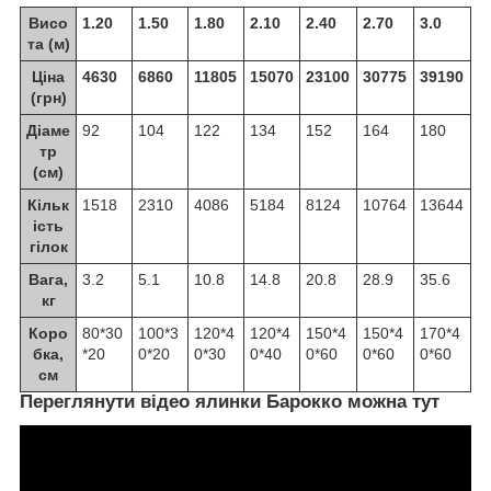
Висо
1.20
1.50
1.80
2.10
2.40
2.70
3.0
та (м)
Ціна
4630
6860
11805
15070
23100
30775
39190
(грн)
Діаме
92
104
122
134
152
164
180
тр
(см)
Кільк
1518
2310
4086
5184
8124
10764
13644
ість
гілок
Вага,
3.2
5.1
10.8
14.8
20.8
28.9
35.6
кг
Коро
80*30
100*3
120*4
120*4
150*4
150*4
170*4
бка,
*20
0*20
0*30
0*40
0*60
0*60
0*60
см
Переглянути відео ялинки Барокко можна тут