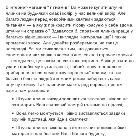
В інтернет-магазині
"7 гномів"
Ви можете купити штучні
ялинки на будь-який смак і колір, у нас великий вибір. Але
багато людей перед новорічними святами задаються
питанням ― а яку ж прикрасити лісову красуню у себе вдома,
штучну чи справжню? Здавалося б, справжня ялинка краще у
багатьох відношеннях ― і виглядає "натуральніше" і пахне
ароматної хвоєю. Але давайте розберемося, чи так це
насправді. Всі ми стикалися з тим, що доводиться
спостерігати як ялинка з часом в'яне, сохне і втрачає голочки
― погодьтеся, це зовсім не святкова картина. А якщо взяти до
уваги і проблему з утилізацією, і обов'язкову генеральне
прибирання після демонтажу справжньої ялинки, то все
більше і більше людей з кожним роком вибирають саме
штучну ялинку.
Такі ялиночки мають ряд переваг, про які
варто нам розповісти:
Штучна ялина завжди залишиться зеленою і ніколи не
затьмарить Ваш святковий настрій голками на підлозі;
Вона легко монтується і рівно виставляється завдяки
зручній підставці, яка йде в комплекті;
Штучна ялинка виконана з екологічних пожежостійких
матеріалів для безпеки Вас і Вашого будинку;