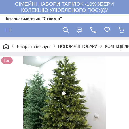
СІМЕЙНІ НАБОРИ ТАРІЛОК -10%ЗБЕРИ
КОЛЕКЦІЮ УЛЮБЛЕНОГО ПОСУДУ
Інтернет-магазин "7 гномів"
Товари та послуги
НОВОРІЧНІ ТОВАРИ
КОЛЕКЦІЇ 
Топ