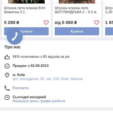
Штучна лита ялинка Еліт
Штучна ялинка лита
Штуч
блакитна 2.1
ШОТЛАНДСЬКА 2 - 3.2 м.
1,20
5 280
5 060
1 6
₴
від
₴
Купити
Купити
Про нас
96% позитивних з 85 відгуків за рік
Працює з 02.09.2013
м. Київ
вул. Шолуденко 1Б, оф. 314, Київ, Україна
Контакти
Сьогодні вихідний
Показати весь графік роботи