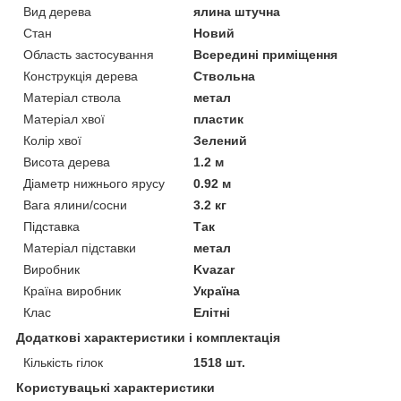
Вид дерева
ялина штучна
Стан
Новий
Область застосування
Всередині приміщення
Конструкція дерева
Ствольна
Матеріал ствола
метал
Матеріал хвої
пластик
Колір хвої
Зелений
Висота дерева
1.2 м
Діаметр нижнього ярусу
0.92 м
Вага ялини/сосни
3.2 кг
Підставка
Так
Матеріал підставки
метал
Виробник
Kvazar
Країна виробник
Україна
Клас
Елітні
Додаткові характеристики і комплектація
Кількість гілок
1518 шт.
Користувацькi характеристики