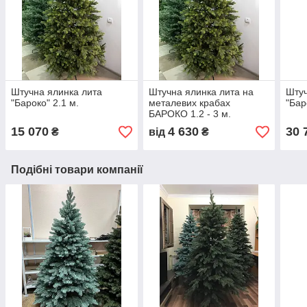
Штучна ялинка лита
Штучна ялинка лита на
Штуч
"Бароко" 2.1 м.
металевих крабах
"Бар
БАРОКО 1.2 - 3 м.
15 070
4 630
30 
₴
від
₴
Подібні товари компанії