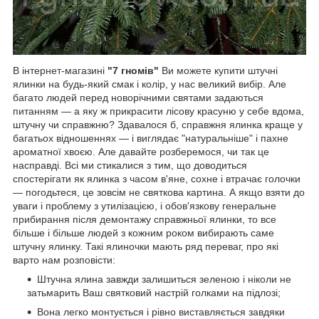
В інтернет-магазині
"7 гномів"
Ви можете купити штучні
ялинки на будь-який смак і колір, у нас великий вибір. Але
багато людей перед новорічними святами задаються
питанням ― а яку ж прикрасити лісову красуню у себе вдома,
штучну чи справжню? Здавалося б, справжня ялинка краще у
багатьох відношеннях ― і виглядає "натуральніше" і пахне
ароматної хвоєю. Але давайте розберемося, чи так це
насправді. Всі ми стикалися з тим, що доводиться
спостерігати як ялинка з часом в'яне, сохне і втрачає голочки
― погодьтеся, це зовсім не святкова картина. А якщо взяти до
уваги і проблему з утилізацією, і обов'язкову генеральне
прибирання після демонтажу справжньої ялинки, то все
більше і більше людей з кожним роком вибирають саме
штучну ялинку. Такі ялиночки мають ряд переваг, про які
варто нам розповісти:
Штучна ялина завжди залишиться зеленою і ніколи не
затьмарить Ваш святковий настрій голками на підлозі;
Вона легко монтується і рівно виставляється завдяки