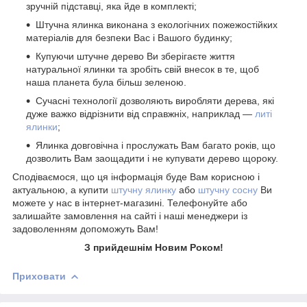
зручній підставці, яка йде в комплекті;
Штучна ялинка виконана з екологічних пожежостійких
матеріалів для безпеки Вас і Вашого будинку;
Купуючи штучне дерево Ви зберігаєте життя
натуральної ялинки та зробіть свій внесок в те, щоб
наша планета була більш зеленою.
Сучасні технології дозволяють виробляти дерева, які
дуже важко відрізнити від справжніх, наприклад ―
литі
ялинки
;
Ялинка довговічна і прослужать Вам багато років, що
дозволить Вам заощадити і не купувати дерево щороку.
Сподіваємося, що ця інформація буде Вам корисною і
актуальною, а купити
штучну ялинку
або
штучну сосну
Ви
можете у нас в інтернет-магазині. Телефонуйте або
залишайте замовлення на сайті і наші менеджери із
задоволенням допоможуть Вам!
З прийдешнім Новим Роком!
Приховати