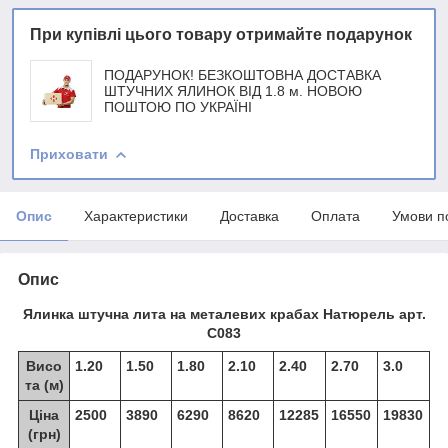
При купівлі цього товару отримайте подарунок
ПОДАРУНОК! БЕЗКОШТОВНА ДОСТАВКА
ШТУЧНИХ ЯЛИНОК ВІД 1.8 м. НОВОЮ
ПОШТОЮ ПО УКРАЇНІ
Приховати
Опис
Характеристики
Доставка
Оплата
Умови п
Опис
Ялинка штучна лита на металевих крабах Натюрель арт.
С083
Висо
1.20
1.50
1.80
2.10
2.40
2.70
3.0
та (м)
Ціна
2500
3890
6290
8620
12285
16550
19830
(грн)