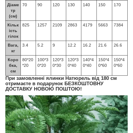
Діаме
70
90
120
130
140
150
170
тр
(см)
Кільк
825
1257
2109
2863
4179
5663
7384
ість
гілок
Вага,
3.4
5.2
9
12.2
16.2
21.6
26.6
кг
Коро
80*20
100*3
120*3
120*3
140*4
150*4
150*4
бка,
*20
0*20
0*30
0*40
0*40
0*60
0*60
см
При замовленні ялинки Натюрель від 180 см
отримаєте в подарунок БЕЗКОШТОВНУ
ДОСТАВКУ НОВОЮ ПОШТОЮ!