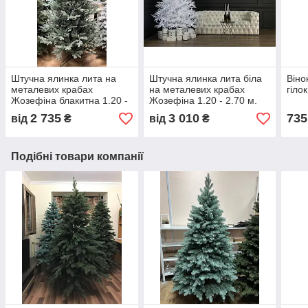
Штучна ялинка лита на
Штучна ялинка лита біла
Віно
металевих крабах
на металевих крабах
гіло
Жозефіна блакитна 1.20 -
Жозефіна 1.20 - 2.70 м.
2.70 метра
2 735
3 010
735
від
₴
від
₴
Подібні товари компанії