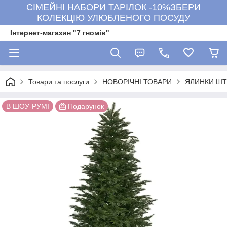
СІМЕЙНІ НАБОРИ ТАРІЛОК -10%ЗБЕРИ
КОЛЕКЦІЮ УЛЮБЛЕНОГО ПОСУДУ
Інтернет-магазин "7 гномів"
Товари та послуги
НОВОРІЧНІ ТОВАРИ
ЯЛИНКИ ШТ
В ШОУ-РУМІ
Подарунок