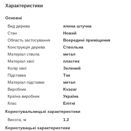
Характеристики
Основні
Вид дерева
ялина штучна
Стан
Новий
Область застосування
Всередині приміщення
Конструкція дерева
Ствольна
Матеріал ствола
метал
Матеріал хвої
пластик
Колір хвої
Зелений
Підставка
Так
Матеріал підставки
метал
Виробник
Kvazar
Країна виробник
Україна
Клас
Елітні
Користувальницькі характеристики
Висота, м
1.2
Користувацькi характеристики