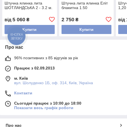
Штучна ялинка лита
Штучна лита ялинка Еліт
Штуч
ШОТЛАНДСЬКА 2 - 3.2 м.
блакитна 1.50
1,20
5 060
2 750
від
₴
₴
від
Купити
Купити
КНОПКА
ЗВ'ЯЗКУ
Про нас
96% позитивних з 85 відгуків за рік
Працює з 02.09.2013
м. Київ
вул. Шолуденко 1Б, оф. 314, Київ, Україна
Контакти
Сьогодні працює з 10:00 до 18:00
Показати весь графік роботи
Про нас