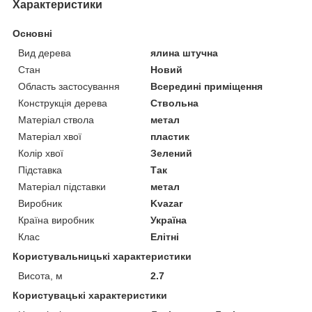
Характеристики
Основні
Вид дерева
ялина штучна
Стан
Новий
Область застосування
Всередині приміщення
Конструкція дерева
Ствольна
Матеріал ствола
метал
Матеріал хвої
пластик
Колір хвої
Зелений
Підставка
Так
Матеріал підставки
метал
Виробник
Kvazar
Країна виробник
Україна
Клас
Елітні
Користувальницькі характеристики
Висота, м
2.7
Користувацькi характеристики