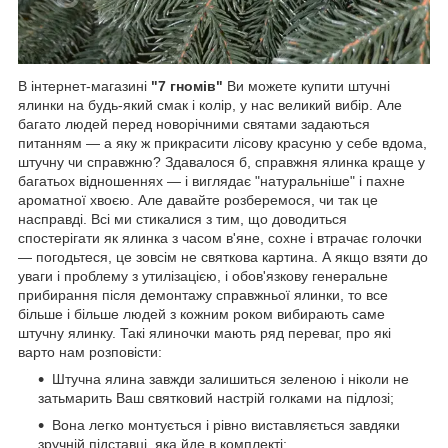
В інтернет-магазині
"7 гномів"
Ви можете купити штучні
ялинки на будь-який смак і колір, у нас великий вибір. Але
багато людей перед новорічними святами задаються
питанням ― а яку ж прикрасити лісову красуню у себе вдома,
штучну чи справжню? Здавалося б, справжня ялинка краще у
багатьох відношеннях ― і виглядає "натуральніше" і пахне
ароматної хвоєю. Але давайте розберемося, чи так це
насправді. Всі ми стикалися з тим, що доводиться
спостерігати як ялинка з часом в'яне, сохне і втрачає голочки
― погодьтеся, це зовсім не святкова картина. А якщо взяти до
уваги і проблему з утилізацією, і обов'язкову генеральне
прибирання після демонтажу справжньої ялинки, то все
більше і більше людей з кожним роком вибирають саме
штучну ялинку.
Такі ялиночки мають ряд переваг, про які
варто нам розповісти:
Штучна ялина завжди залишиться зеленою і ніколи не
затьмарить Ваш святковий настрій голками на підлозі;
Вона легко монтується і рівно виставляється завдяки
зручній підставці, яка йде в комплекті;