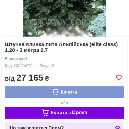
Штучна ялинка лита Альпійська (elite class)
1.20 - 3 метра 2.7
В наявності
Код: С022з270
Роздріб
27 165
від
₴
Купити
або
Купити з
Що таке купити з Пром?