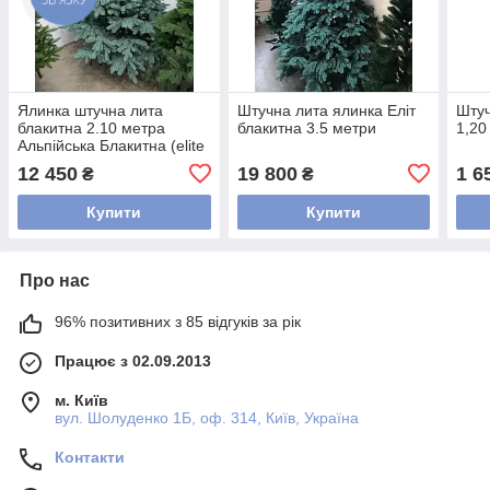
Ялинка штучна лита
Штучна лита ялинка Еліт
Штуч
блакитна 2.10 метра
блакитна 3.5 метри
1,20
Альпійська Блакитна (elite
class)
12 450
19 800
1 6
₴
₴
Купити
Купити
Про нас
96% позитивних з 85 відгуків за рік
Працює з 02.09.2013
м. Київ
вул. Шолуденко 1Б, оф. 314, Київ, Україна
Контакти