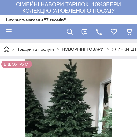
СІМЕЙНІ НАБОРИ ТАРІЛОК -10%ЗБЕРИ
КОЛЕКЦІЮ УЛЮБЛЕНОГО ПОСУДУ
Інтернет-магазин "7 гномів"
Товари та послуги
НОВОРІЧНІ ТОВАРИ
ЯЛИНКИ ШТ
В ШОУ-РУМІ