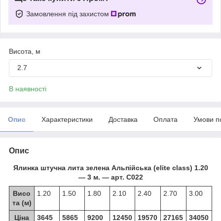
Замовлення під захистом
Висота, м
2.7
В наявності
Опис
Характеристики
Доставка
Оплата
Умови п
Опис
Ялинка штучна лита зелена Альпійська (elite class)
1.20
― 3 м. ― арт. С022
Висо
1.20
1.50
1.80
2.10
2.40
2.70
3.00
та (м)
Ціна
3645
5865
9200
12450
19570
27165
34050