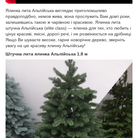
Ялинка лита Альпійська виглядає приголомшливо
правдоподібно, немов жива, вона прослужить Вам довгі роки,
залишившись такою ж чарівною і красивою. Ялинка лита
штучна Альпійська (elite class) ― ялинка для тих, хто любить і
цінує красиві, якісні, дорогі речі, і не розмінюється на дрібниці.
Якщо Ви шукаєте високе, гарне новорічне дерево, зверніть
увагу на цю красиву ялинку Альпійську!
Штучна лита ялинка Альпійська 1.8 м