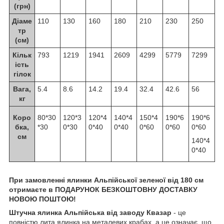
(грн)
Діаме
110
130
160
180
210
230
250
тр
(см)
Кільк
793
1219
1941
2609
4299
5779
7299
ість
гілок
Вага,
5.4
8.6
14.2
19.4
32.4
42.6
56
кг
Коро
80*30
120*3
120*4
140*4
150*4
190*6
190*6
бка,
*30
0*30
0*40
0*40
0*60
0*60
0*60
см
140*4
0*40
При замовленні ялинки Альпійської зеленої від 180 см
отримаєте в ПОДАРУНОК БЕЗКОШТОВНУ ДОСТАВКУ
НОВОЮ ПОШТОЮ!
Штучна ялинка Альпійська від заводу Квазар
- це
повністю лита ялинка на металевих крабах, а це означає, що