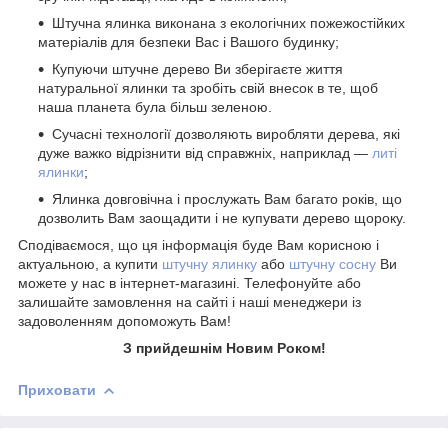
Штучна ялинка виконана з екологічних пожежостійких
матеріалів для безпеки Вас і Вашого будинку;
Купуючи штучне дерево Ви зберігаєте життя
натуральної ялинки та зробіть свій внесок в те, щоб
наша планета була більш зеленою.
Сучасні технології дозволяють виробляти дерева, які
дуже важко відрізнити від справжніх, наприклад ―
литі
ялинки
;
Ялинка довговічна і прослужать Вам багато років, що
дозволить Вам заощадити і не купувати дерево щороку.
Сподіваємося, що ця інформація буде Вам корисною і
актуальною, а купити
штучну ялинку
або
штучну сосну
Ви
можете у нас в інтернет-магазині. Телефонуйте або
залишайте замовлення на сайті і наші менеджери із
задоволенням допоможуть Вам!
З прийдешнім Новим Роком!
Приховати