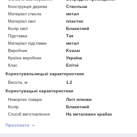
Конструкція дерева
Ствольна
Матеріал ствола
метал
Матеріал хвої
пластик
Колір хвої
Блакитний
Підставка
Так
Матеріал підставки
метал
Виробник
Kvazar
Країна виробник
Україна
Клас
Елітні
Користувальницькі характеристики
Висота, м
1.2
Користувацькi характеристики
Новорічні товари
Литі ялинки
Колір
Блакитний
Спосіб виготовлення
На металевих крабах
Приховати