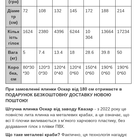
(грн)
Діаме
72
108
132
145
172
188
214
тр
(см)
Кільк
1624
2380
4396
6244
10
13664
17234
ість
304
гілок
Вага
5
7.4
13.4
18
28.6
39.8
50
(кг)
Коро
80*30
120*3
120*4
120*4
150*4
190*6
190*6
бка,
*30
0*30
0*40
0*60
0*60
0*60
0*60
см
При замовленні ялинки Оскар від 180 см отримаєте в
ПОДАРУНОК БЕЗКОШТОВНУ ДОСТАВКУ НОВОЮ
ПОШТОЮ!
Штучна ялинка Оскар від заводу Квазар
- з 2022 року це
повністю лита ялинка на металевих крабах, а це означає, що
всі її гілочки виливаються з м'якого харчового пластику, без
додавання гілок з плівки ПВХ.
Що таке металеві краби?
Фактично, ця технологія нагадує