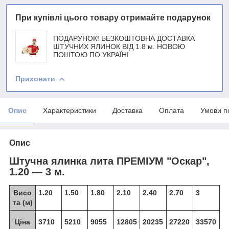
При купівлі цього товару отримайте подарунок
ПОДАРУНОК! БЕЗКОШТОВНА ДОСТАВКА
ШТУЧНИХ ЯЛИНОК ВІД 1.8 м. НОВОЮ
ПОШТОЮ ПО УКРАЇНІ
Приховати
Опис
Характеристики
Доставка
Оплата
Умови п
Опис
Штучна ялинка лита ПРЕМІУМ "Оскар",
1.20 ― 3 м.
Висо
1.20
1.50
1.80
2.10
2.40
2.70
3
та (м)
Ціна
3710
5210
9055
12805
20235
27220
33570