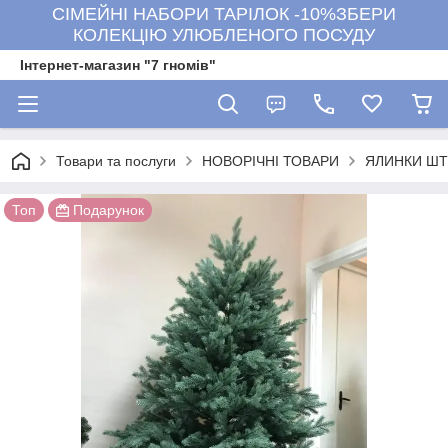
СІМЕЙНІ НАБОРИ ТАРІЛОК -10%ЗБЕРИ
КОЛЕКЦІЮ УЛЮБЛЕНОГО ПОСУДУ
Інтернет-магазин "7 гномів"
Товари та послуги
НОВОРІЧНІ ТОВАРИ
ЯЛИНКИ ШТ
Топ
Подарунок