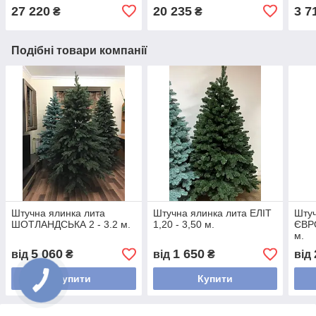
27 220
20 235
3 7
₴
₴
Подібні товари компанії
Штучна ялинка лита
Штучна ялинка лита ЕЛІТ
Штуч
ШОТЛАНДСЬКА 2 - 3.2 м.
1,20 - 3,50 м.
ЄВРО
м.
5 060
1 650
від
₴
від
₴
від
Купити
Купити