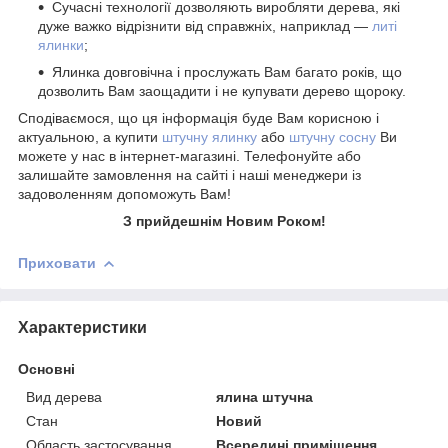
Сучасні технології дозволяють виробляти дерева, які
дуже важко відрізнити від справжніх, наприклад ―
литі
ялинки
;
Ялинка довговічна і прослужать Вам багато років, що
дозволить Вам заощадити і не купувати дерево щороку.
Сподіваємося, що ця інформація буде Вам корисною і
актуальною, а купити
штучну ялинку
або
штучну сосну
Ви
можете у нас в інтернет-магазині. Телефонуйте або
залишайте замовлення на сайті і наші менеджери із
задоволенням допоможуть Вам!
З прийдешнім Новим Роком!
Приховати
Характеристики
Основні
Вид дерева
ялина штучна
Стан
Новий
Область застосування
Всередині приміщення