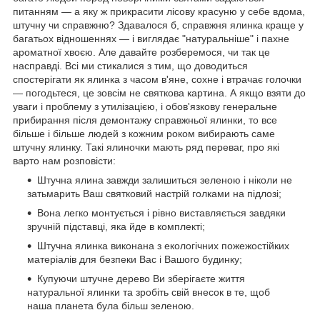
питанням ― а яку ж прикрасити лісову красуню у себе вдома,
штучну чи справжню? Здавалося б, справжня ялинка краще у
багатьох відношеннях ― і виглядає "натуральніше" і пахне
ароматної хвоєю. Але давайте розберемося, чи так це
насправді. Всі ми стикалися з тим, що доводиться
спостерігати як ялинка з часом в'яне, сохне і втрачає голочки
― погодьтеся, це зовсім не святкова картина. А якщо взяти до
уваги і проблему з утилізацією, і обов'язкову генеральне
прибирання після демонтажу справжньої ялинки, то все
більше і більше людей з кожним роком вибирають саме
штучну ялинку.
Такі ялиночки мають ряд переваг, про які
варто нам розповісти:
Штучна ялина завжди залишиться зеленою і ніколи не
затьмарить Ваш святковий настрій голками на підлозі;
Вона легко монтується і рівно виставляється завдяки
зручній підставці, яка йде в комплекті;
Штучна ялинка виконана з екологічних пожежостійких
матеріалів для безпеки Вас і Вашого будинку;
Купуючи штучне дерево Ви зберігаєте життя
натуральної ялинки та зробіть свій внесок в те, щоб
наша планета була більш зеленою.