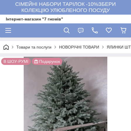
СІМЕЙНІ НАБОРИ ТАРІЛОК -10%ЗБЕРИ
КОЛЕКЦІЮ УЛЮБЛЕНОГО ПОСУДУ
Інтернет-магазин "7 гномів"
Товари та послуги
НОВОРІЧНІ ТОВАРИ
ЯЛИНКИ ШТ
В ШОУ-РУМІ
Подарунок