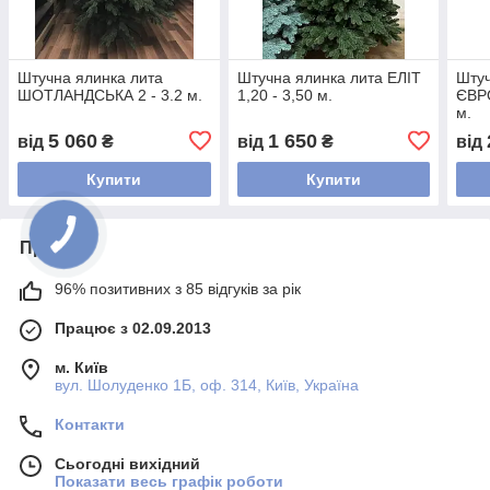
Штучна ялинка лита
Штучна ялинка лита ЕЛІТ
Штуч
ШОТЛАНДСЬКА 2 - 3.2 м.
1,20 - 3,50 м.
ЄВРО
м.
5 060
1 650
від
₴
від
₴
від
Купити
Купити
Про нас
96% позитивних з 85 відгуків за рік
Працює з 02.09.2013
м. Київ
вул. Шолуденко 1Б, оф. 314, Київ, Україна
Контакти
Сьогодні вихідний
Показати весь графік роботи