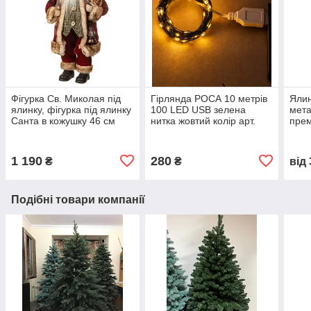
Фігурка Св. Миколая під
Гірлянда РОСА 10 метрів
Ялин
ялинку, фігурка під ялинку
100 LED USB зелена
мета
Санта в кожушку 46 см
нитка жовтий колір арт.
прем
USB100L10MGY
1 190
280
₴
₴
від
Подібні товари компанії