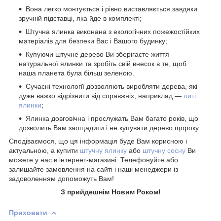
Вона легко монтується і рівно виставляється завдяки
зручній підставці, яка йде в комплекті;
Штучна ялинка виконана з екологічних пожежостійких
матеріалів для безпеки Вас і Вашого будинку;
Купуючи штучне дерево Ви зберігаєте життя
натуральної ялинки та зробіть свій внесок в те, щоб
наша планета була більш зеленою.
Сучасні технології дозволяють виробляти дерева, які
дуже важко відрізнити від справжніх, наприклад ―
литі
ялинки
;
Ялинка довговічна і прослужать Вам багато років, що
дозволить Вам заощадити і не купувати дерево щороку.
Сподіваємося, що ця інформація буде Вам корисною і
актуальною, а купити
штучну ялинку
або
штучну сосну
Ви
можете у нас в інтернет-магазині. Телефонуйте або
залишайте замовлення на сайті і наші менеджери із
задоволенням допоможуть Вам!
З прийдешнім Новим Роком!
Приховати