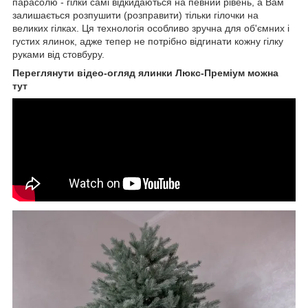
парасолю - гілки самі відкидаються на певний рівень, а Вам
залишається розпушити (розправити) тільки гілочки на
великих гілках. Ця технологія особливо зручна для об'ємних і
густих ялинок, адже тепер не потрібно відгинати кожну гілку
руками від стовбуру.
Переглянути відео-огляд ялинки Люкс-Преміум можна
тут