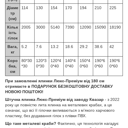
Діаме
114
130
154
170
194
210
225
тр
(см)
Кільк
2005
3000
5140
7390
12090
15090
18190
ість
гілок
Вага,
5.2
7.6
13.2
18.6
29.2
38.6
42
кг
Коро
80*30
120*3
120*4
140*4
150*4
190*6
190*6
бка,
*30
0*30
0*40
0*40
0*60
0*60
0*60
см
При замовленні ялинки Люкс-Преміум від 180 см
отримаєте в ПОДАРУНОК БЕЗКОШТОВНУ ДОСТАВКУ
НОВОЮ ПОШТОЮ!
Штучна ялинка Люкс-Преміум від заводу Квазар
- з 2022
року це повністю лита ялинка на металевих крабах, а це
означає, що всі її гілочки виливаються з м'якого харчового
пластику, без додавання гілок з плівки ПВХ.
Що таке металеві краби?
Фактично, ця технологія нагадує