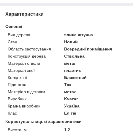
Характеристики
Основні
Вид дерева
ялина штучна
Стан
Новий
Область застосування
Всередині приміщення
Конструкція дерева
Ствольна
Матеріал ствола
метал
Матеріал хвої
пластик
Колір хвої
Блакитний
Підставка
Так
Матеріал підставки
метал
Виробник
Kvazar
Країна виробник
Україна
Клас
Елітні
Користувальницькі характеристики
Висота, м
1.2