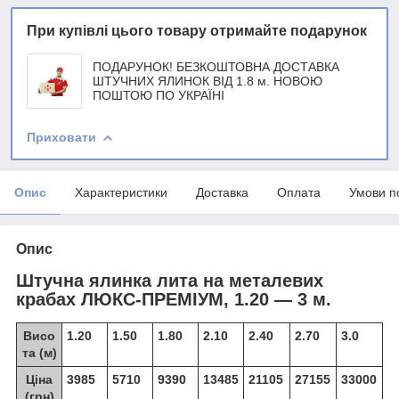
При купівлі цього товару отримайте подарунок
ПОДАРУНОК! БЕЗКОШТОВНА ДОСТАВКА
ШТУЧНИХ ЯЛИНОК ВІД 1.8 м. НОВОЮ
ПОШТОЮ ПО УКРАЇНІ
Приховати
Опис
Характеристики
Доставка
Оплата
Умови п
Опис
Штучна ялинка лита на металевих
крабах ЛЮКС-ПРЕМІУМ, 1.20 ― 3 м.
Висо
1.20
1.50
1.80
2.10
2.40
2.70
3.0
та (м)
Ціна
3985
5710
9390
13485
21105
27155
33000
(грн)