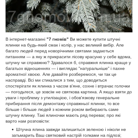
В інтернет-магазині
"7 гномів"
Ви можете купити штучні
ялинки на будь-який смак і колір, у нас великий вибір. Але
багато людей перед новорічними святами задаються
питанням ― а яку ж прикрасити лісову красуню у себе вдома,
штучну чи справжню? Здавалося б, справжня ялинка краще у
багатьох відношеннях ― і виглядає "натуральніше" і пахне
ароматної хвоєю. Але давайте розберемося, чи так це
насправді. Всі ми стикалися з тим, що доводиться
спостерігати як ялинка з часом в'яне, сохне і втрачає голочки
― погодьтеся, це зовсім не святкова картина. А якщо взяти до
уваги і проблему з утилізацією, і обов'язкову генеральне
прибирання після демонтажу справжньої ялинки, то все
більше і більше людей з кожним роком вибирають саме
штучну ялинку.
Такі ялиночки мають ряд переваг, про які
варто нам розповісти:
Штучна ялина завжди залишиться зеленою і ніколи не
затьмарить Ваш святковий настрій голками на підлозі;