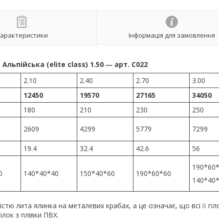
арактеристики
Інформація для замовлення
льпійська (elite class)
1.50 ― арт. С022
2.10
2.40
2.70
3.00
12450
19570
27165
34050
180
210
230
250
2609
4299
5779
7299
19.4
32.4
42.6
56
190*60
0
140*40*40
150*40*60
190*60*60
140*40
істю лита ялинка на металевих крабах, а це означає, що всі її гіл
лок з плівки ПВХ.