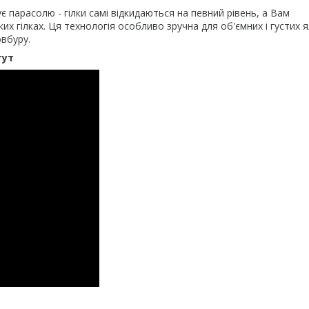
є парасолю - гілки самі відкидаються на певний рівень, а Вам
их гілках. Ця технологія особливо зручна для об'ємних і густих 
овбуру.
тут