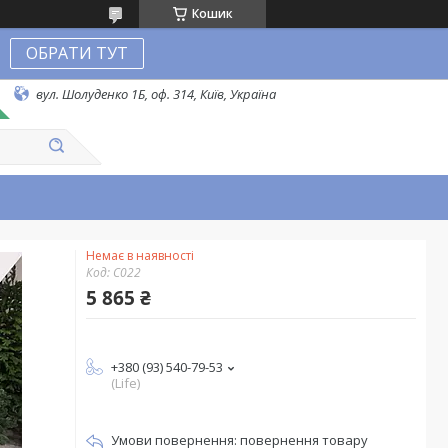
Кошик
ОБРАТИ ТУТ
вул. Шолуденко 1Б, оф. 314, Київ, Україна
Немає в наявності
Код:
С022
5 865 ₴
+380 (93) 540-79-53
(Life)
повернення товару