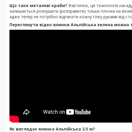
Що таке металеві краби?
Фактично, ця технологія нагаду
залишається розпушити (розправити) тільки гілочки на велик
адже тепер не потрібно відгинати кожну гілку руками від ст
Переглянути відео ялинки Альпійська зелена можна 
Як виглядає ялинка Альпійська 2.5 м?