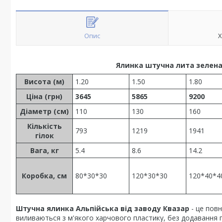
Опис
Х
Ялинка штучна лита зелена А
Висота (м)
1.20
1.50
1.80
Ціна (грн)
3645
5865
9200
Діаметр (см)
110
130
160
Кількість
793
1219
1941
гілок
Вага, кг
5.4
8.6
14.2
Коробка, см
80*30*30
120*30*30
120*40*4
Штучна ялинка Альпійська від заводу Квазар
- це повн
виливаються з м'якого харчового пластику, без додавання гі