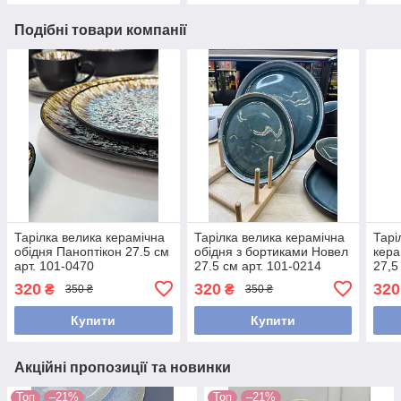
Подібні товари компанії
Тарілка велика керамічна
Тарілка велика керамічна
Тарі
обідня Паноптікон 27.5 см
обідня з бортиками Новел
кера
арт. 101-0470
27.5 см арт. 101-0214
27,5
320
320
320
₴
₴
350 ₴
350 ₴
Купити
Купити
Акційні пропозиції та новинки
Топ
–21%
Топ
–21%