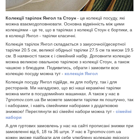
Колекції тарілок Янгол та Стоун
- це колекції посуду, які
можна взаємодоповнювати. Основна відмінність між цими
колекціями - це те, що в тарілках з колекції Стоун є бортики, а
в колекції Янгол - тарілки класичні.
Колекція тарілок Янгол складається з закусочної/десертної
тарілки 20.5 см, великої обідньої тарілки 27.5 см та миски 19.5
см. В наявності також є і сімейний набір. Доповнити колекцію
можна великою овальною тарілкою з колекції Стоун, а також
чашкою з блюдцем. Подивитись, обрати і замовити всю
колекцію посуду можна тут -
колекція
Я
нгол
Колекція посуду Янгол підійде, як для побуту, так і для
ресторанів. Ми нагадуємо, що всі наші керамічні тарілки
можна мити в посудомийних машинках. А також у нас в
7gnomov.com.ua Ви можете замовити тарілки як поштучно, так
і наборами, і навіть сімейними наборами з додатковою
знижкою! Переглянути всі сімейні набори можна тут -
сімейні
набори
А для гуртових замовлень у нас на сайті прописані знижки при
замовленні від 6, 18 та 36 штук. У нас в 7gnomov.com.ua
кожен зможе підібрати для себе улюблену колекцію якісного