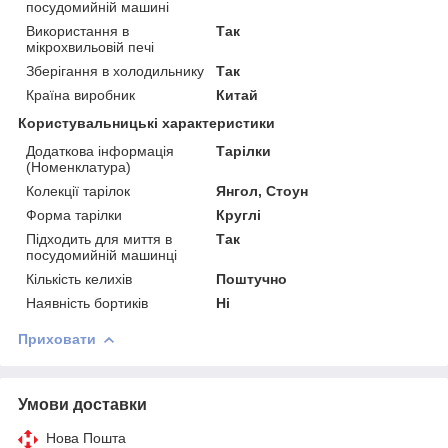
посудомийній машині
Використання в
Так
мікрохвильовій печі
Зберігання в холодильнику
Так
Країна виробник
Китай
Користувальницькі характеристики
Додаткова інформація
Тарілки
(Номенклатура)
Колекції тарілок
Янгол, Стоун
Форма тарілки
Круглі
Підходить для миття в
Так
посудомийній машинці
Кількість келихів
Поштучно
Наявність бортиків
Ні
Приховати
Умови доставки
Нова Пошта