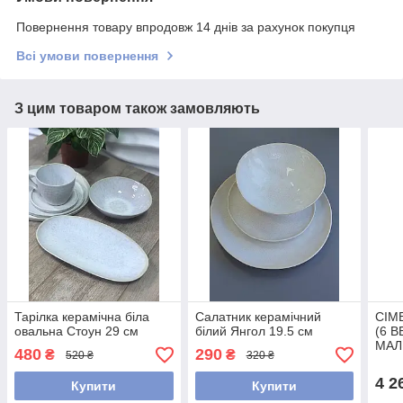
Повернення товару впродовж 14 днів за рахунок покупця
Всі умови повернення
З цим товаром також замовляють
Тарілка керамічна біла
Салатник керамічний
СІМ
овальна Стоун 29 см
білий Янгол 19.5 см
(6 В
МАЛ
480
290
₴
₴
520 ₴
320 ₴
МИС
4 2
Купити
Купити