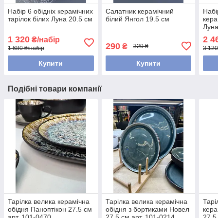
Набір 6 обідніх керамічних
Салатник керамічний
Набі
тарілок білих Луна 20.5 см
білий Янгол 19.5 см
кера
Луна
1 320
2 4
₴/набір
290
₴
320 ₴
1 680 ₴/набір
3 120
Купити
Купити
Подібні товари компанії
Тарілка велика керамічна
Тарілка велика керамічна
Тарі
обідня Паноптікон 27.5 см
обідня з бортиками Новел
кера
арт. 101-0470
27.5 см арт. 101-0214
27,5