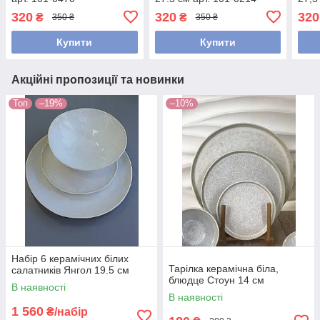
320
320
320
₴
₴
350 ₴
350 ₴
Купити
Купити
Акційні пропозиції та новинки
Топ
–19%
–10%
Набір 6 керамічних білих
Тарілка керамічна біла,
салатників Янгол 19.5 см
блюдце Стоун 14 см
В наявності
В наявності
1 560
₴/набір