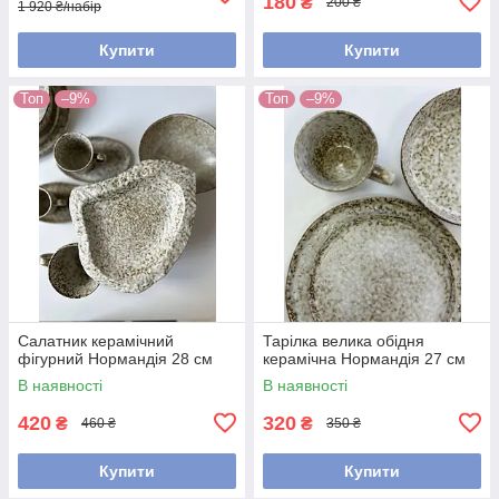
180
₴
200 ₴
1 920 ₴/набір
Купити
Купити
Топ
–9%
Топ
–9%
Салатник керамічний
Тарілка велика обідня
фігурний Нормандія 28 см
керамічна Нормандія 27 см
В наявності
В наявності
420
320
₴
₴
460 ₴
350 ₴
Купити
Купити