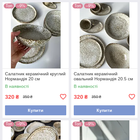
Топ
–9%
Топ
–9%
Салатник керамічний круглий
Салатник керамічний
Нормандія 20 см
овальний Нормандія 20.5 см
В наявності
В наявності
320
320
₴
₴
350 ₴
350 ₴
Купити
Купити
Топ
–9%
Топ
–9%