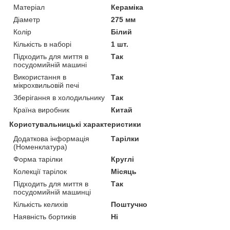
Матеріал
Кераміка
Діаметр
275 мм
Колір
Білий
Кількість в наборі
1 шт.
Підходить для миття в
Так
посудомийній машині
Використання в
Так
мікрохвильовій печі
Зберігання в холодильнику
Так
Країна виробник
Китай
Користувальницькі характеристики
Додаткова інформація
Тарілки
(Номенклатура)
Форма тарілки
Круглі
Колекції тарілок
Місяць
Підходить для миття в
Так
посудомийній машинці
Кількість келихів
Поштучно
Наявність бортиків
Ні