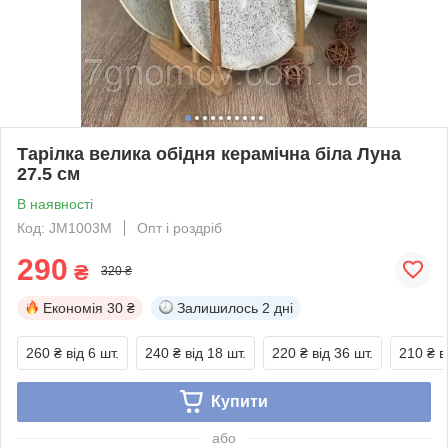
Тарілка велика обідня керамічна біла Луна
27.5 см
В наявності
Код: JM1003M
Опт і роздріб
290
₴
320 ₴
Економія
30 ₴
Залишилось
2 дні
260 ₴
від 6 шт.
240 ₴
від 18 шт.
220 ₴
від 36 шт.
210 ₴
в
Купити
або