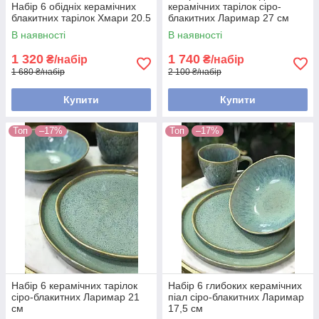
Набір 6 обідніх керамічних
керамічних тарілок сіро-
блакитних тарілок Хмари 20.5
блакитних Ларимар 27 см
В наявності
В наявності
1 320
1 740
₴/набір
₴/набір
1 680 ₴/набір
2 100 ₴/набір
Купити
Купити
Топ
–17%
Топ
–17%
Набір 6 керамічних тарілок
Набір 6 глибоких керамічних
сіро-блакитних Ларимар 21
піал сіро-блакитних Ларимар
см
17,5 см