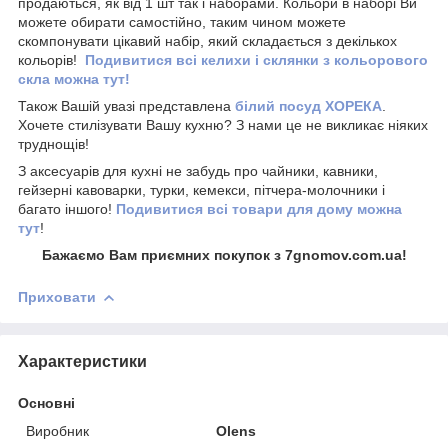
продаються, як від 1 шт так і наборами. Кольори в наборі Ви
можете обирати самостійно, таким чином можете
скомпонувати цікавий набір, який складається з декількох
кольорів!
Подивитися всі келихи і склянки з кольорового
скла можна тут!
Також Вашій увазі представлена
білий посуд ХОРЕКА
.
Хочете стилізувати Вашу кухню? З нами це не викликає ніяких
труднощів!
З аксесуарів для кухні не забудь про чайники, кавники,
гейзерні кавоварки, турки, кемекси, пітчера-молочники і
багато іншого!
Подивитися всі товари для дому можна
тут
!
Бажаємо Вам приємних покупок з 7gnomov.com.ua!
Приховати
Характеристики
Основні
Виробник
Olens