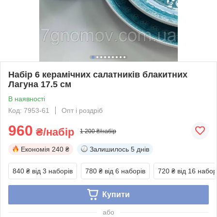
Набір 6 керамічних салатників блакитних
Лагуна 17.5 см
В наявності
Код: 7953-61
Опт і роздріб
960
₴/набір
1 200 ₴/набір
Економія
240 ₴
Залишилось
5 днів
840 ₴
від 3 наборів
780 ₴
від 6 наборів
720 ₴
від 16 набор
Купити
або