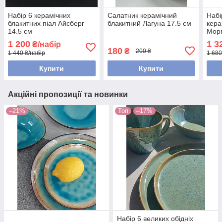
Набір 6 керамічних
Салатник керамічний
Набі
блакитних піал Айсберг
блакитний Лагуна 17.5 см
кера
14.5 см
Морг
1 200
1 3
₴/набір
180
₴
200 ₴
1 440 ₴/набір
1 680
Купити
Купити
Акційні пропозиції та новинки
–21%
Топ
–17%
Набір 6 великих обідніх