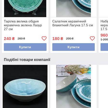
Тарілка велика обідня
Салатник керамічний
Набі
керамічна зелена Лазур
блакитний Лагуна 17.5 см
кера
27 см
17.5
960
240
180
₴
₴
260 ₴
200 ₴
1 200
Купити
Купити
Подібні товари компанії