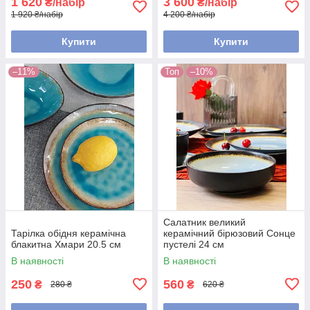
1 620
3 600
₴/набір
₴/набір
1 920 ₴/набір
4 200 ₴/набір
Купити
Купити
–11%
Топ
–10%
Салатник великий
Тарілка обідня керамічна
керамічний бірюзовий Сонце
блакитна Хмари 20.5 см
пустелі 24 см
В наявності
В наявності
250
560
₴
₴
280 ₴
620 ₴