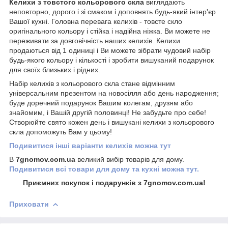
Келихи з товстого кольорового скла
виглядають
неповторно, дорого і зі смаком і доповнять будь-який інтер'єр
Вашої кухні. Головна перевага келихів - товсте скло
оригінального кольору і стійка і надійна ніжка. Ви можете не
переживати за довговічність наших келихів. Келихи
продаються від 1 одиниці і Ви можете зібрати чудовий набір
будь-якого кольору і кількості і зробити вишуканий подарунок
для своїх близьких і рідних.
Набір келихів з кольорового скла стане відмінним
універсальним презентом на новосілля або день народження;
буде доречний подарунок Вашим колегам, друзям або
знайомим, і Вашій другій половинці! Не забудьте про себе!
Створюйте свято кожен день і вишукані келихи з кольорового
скла допоможуть Вам у цьому!
Подивитися інші варіанти келихів можна тут
В
7gnomov.com.ua
великий вибір товарів для дому.
Подивитися всі товари для дому та кухні можна тут.
Приємних покупок і подарунків з 7gnomov.com.ua!
Приховати