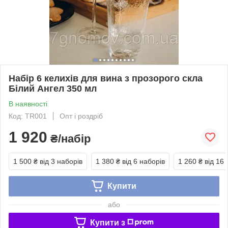
Набір 6 келихів для вина з прозорого скла
Білий Ангел 350 мл
В наявності
Код: TR001
Опт і роздріб
1 920
₴/набір
1 500 ₴
від 3 наборів
1 380 ₴
від 6 наборів
1 260 ₴
від 16 
Купити
або
Купити з