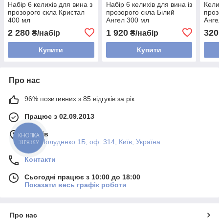
Набір 6 келихів для вина з
Набір 6 келихів для вина із
Кели
прозорого скла Кристал
прозорого скла Білий
проз
400 мл
Ангел 300 мл
Анге
2 280
1 920
320
₴/набір
₴/набір
Купити
Купити
Про нас
96% позитивних з 85 відгуків за рік
Працює з 02.09.2013
м. Київ
КНОПКА
вул. Шолуденко 1Б, оф. 314, Київ, Україна
ЗВ'ЯЗКУ
Контакти
Сьогодні працює з 10:00 до 18:00
Показати весь графік роботи
Про нас