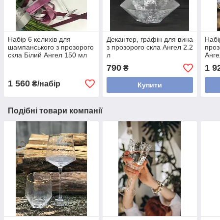
Набір 6 келихів для
Декантер, графін для вина
Набі
шампанського з прозорого
з прозорого скла Ангел 2.2
проз
скла Білий Ангел 150 мл
л
Анге
790
1 9
₴
1 560
₴/набір
Купити
Подібні товари компанії