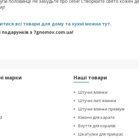
гій половинці! Не забудьте про себе! Створюйте свято кожен де
му!
тися всі товари для дому та кухні можна тут.
 подарунків з 7gnomov.com.ua!
ні марки
Наші товари
Штучні ялинки
Штучні литі ялинки
Штучні ялинки преміум
d
Кімоно для карате
Взуття для коралів
Шкатулки для прикрас