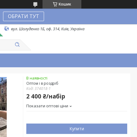
Кошик
ОБРАТИ ТУТ
вул. Шолуденко 1Б, оф. 314, Київ, Україна
В наявності
Оптом і в роздріб
Код:
374018-1
2 400 ₴/набір
Показати оптові ціни
Купити