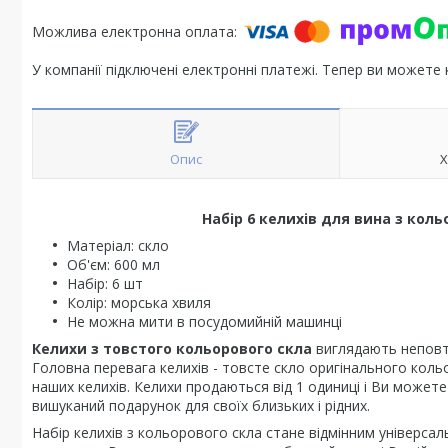
У компанії підключені електронні платежі. Тепер ви можете
Опис
Х
Набір 6 келихів для вина з кол
Матеріал: скло
Об'єм: 600 мл
Набір: 6 шт
Колір: морська хвиля
Не можна мити в посудомийній машинці
Келихи з товстого кольорового скла
виглядають неповтор
Головна перевага келихів - товсте скло оригінального кольо
наших келихів. Келихи продаються від 1 одиниці і Ви можете 
вишуканий подарунок для своїх близьких і рідних.
Набір келихів з кольорового скла стане відмінним універс