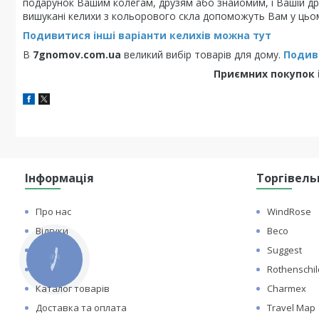
подарунок Вашим колегам, друзям або знайомим, і Вашій дру
вишукані келихи з кольорового скла допоможуть Вам у цьо
Подивитися інші варіанти келихів можна тут
В
7gnomov.com.ua
великий вибір товарів для дому.
Подиви
Приємних покупок і
Інформація
Торгівель
Про нас
WindRose
Відгуки
Beco
Контакти
Suggest
КНОПКА
ЗВ'ЯЗКУ
Статті
Rothenschil
Каталог товарів
Charmex
Доставка та оплата
Travel Map