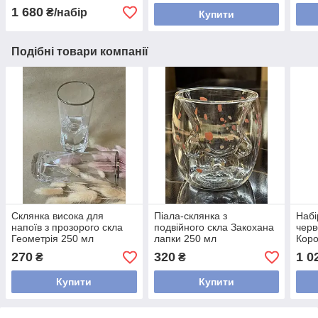
1 680
₴/набір
Купити
Подібні товари компанії
Склянка висока для
Піала-склянка з
Набі
напоїв з прозорого скла
подвійного скла Закохана
черв
Геометрія 250 мл
лапки 250 мл
Коро
270
320
1 0
₴
₴
Купити
Купити