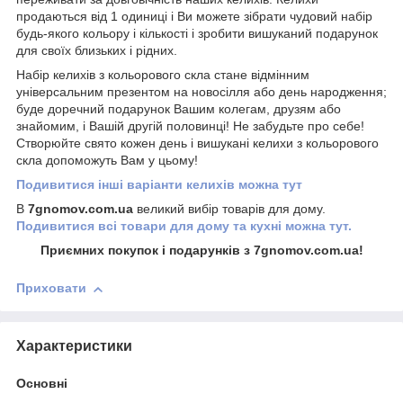
продаються від 1 одиниці і Ви можете зібрати чудовий набір
будь-якого кольору і кількості і зробити вишуканий подарунок
для своїх близьких і рідних.
Набір келихів з кольорового скла стане відмінним
універсальним презентом на новосілля або день народження;
буде доречний подарунок Вашим колегам, друзям або
знайомим, і Вашій другій половинці! Не забудьте про себе!
Створюйте свято кожен день і вишукані келихи з кольорового
скла допоможуть Вам у цьому!
Подивитися інші варіанти келихів можна тут
В
7gnomov.com.ua
великий вибір товарів для дому.
Подивитися всі товари для дому та кухні можна тут.
Приємних покупок і подарунків з 7gnomov.com.ua!
Приховати
Характеристики
Основні