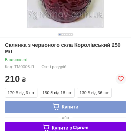
Склянка з червоного скла Королівський 250
мл
В наявності
Код: TM0006-R
Опт і роздріб
210
₴
170 ₴
від 6 шт.
150 ₴
від 18 шт.
130 ₴
від 36 шт.
Купити
або
Купити з