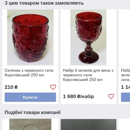
З цим товаром також замовляють
Склянка з червоного скла
Набір 6 келихів для вина з
Набі
Королівський 250 мл
червоного скла
зеле
Королівський 250 мл
скла
210
1 1
₴
1 680
₴/набір
Купити
Подібні товари компанії