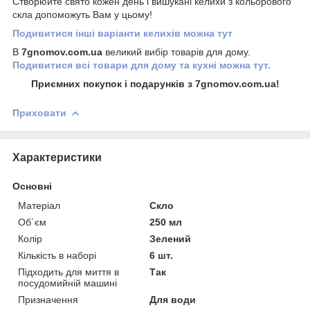
Створюйте свято кожен день і вишукані келихи з кольорового
скла допоможуть Вам у цьому!
Подивитися інші варіанти келихів можна тут
В
7gnomov.com.ua
великий вибір товарів для дому.
Подивитися всі товари для дому та кухні можна тут.
Приємних покупок і подарунків з 7gnomov.com.ua!
Приховати
Характеристики
Основні
Матеріал
Скло
Об`єм
250 мл
Колір
Зелений
Кількість в наборі
6 шт.
Підходить для миття в
Так
посудомийній машині
Призначення
Для води