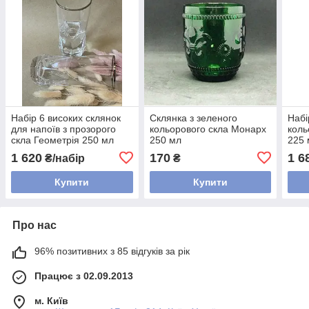
Набір 6 високих склянок
Склянка з зеленого
Набі
для напоїв з прозорого
кольорового скла Монарх
коль
скла Геометрія 250 мл
250 мл
225 
1 620
170
1 6
₴/набір
₴
Купити
Купити
Про нас
96% позитивних з 85 відгуків за рік
Працює з 02.09.2013
м. Київ