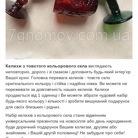
Келихи з товстого кольорового скла
виглядають
неповторно, дорого і зі смаком і доповнять будь-який інтер'єр
Вашої кухні. Головна перевага келихів - товсте скло
оригінального кольору і стійка і надійна ніжка. Ви можете не
переживати за довговічність наших келихів. Келихи
продаються від 1 одиниці і Ви можете зібрати чудовий набір
будь-якого кольору і кількості і зробити вишуканий подарунок
для своїх близьких і рідних.
Набір келихів з кольорового скла стане відмінним
універсальним презентом на новосілля або день народження;
буде доречний подарунок Вашим колегам, друзям або
знайомим, і Вашій другій половинці! Не забудьте про себе!