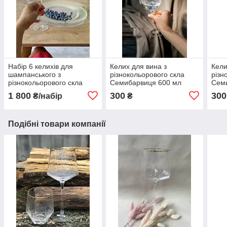
Набір 6 келихів для
Келих для вина з
Кели
шампанського з
різнокольорового скла
різн
різнокольорового скла
Семибарвиця 600 мл
Семи
Семибарвиця 250 мл
1 800
300
300
₴/набір
₴
Подібні товари компанії