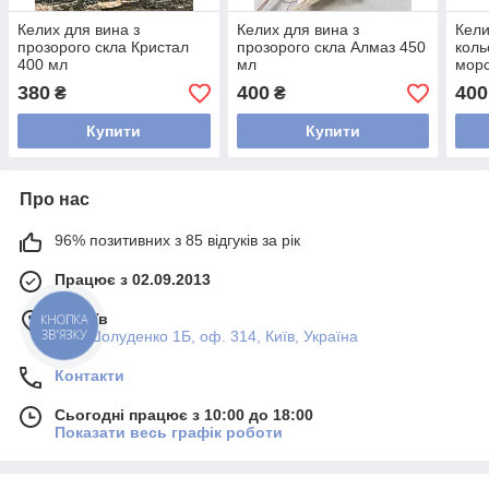
Келих для вина з
Келих для вина з
Кели
прозорого скла Кристал
прозорого скла Алмаз 450
коль
400 мл
мл
морс
380
400
400
₴
₴
Купити
Купити
Про нас
96% позитивних з 85 відгуків за рік
Працює з 02.09.2013
м. Київ
КНОПКА
ЗВ'ЯЗКУ
вул. Шолуденко 1Б, оф. 314, Київ, Україна
Контакти
Сьогодні працює з 10:00 до 18:00
Показати весь графік роботи