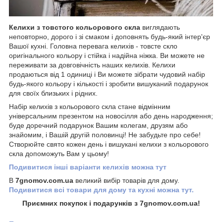
Келихи з товстого кольорового скла
виглядають
неповторно, дорого і зі смаком і доповнять будь-який інтер'єр
Вашої кухні. Головна перевага келихів - товсте скло
оригінального кольору і стійка і надійна ніжка. Ви можете не
переживати за довговічність наших келихів. Келихи
продаються від 1 одиниці і Ви можете зібрати чудовий набір
будь-якого кольору і кількості і зробити вишуканий подарунок
для своїх близьких і рідних.
Набір келихів з кольорового скла стане відмінним
універсальним презентом на новосілля або день народження;
буде доречний подарунок Вашим колегам, друзям або
знайомим, і Вашій другій половинці! Не забудьте про себе!
Створюйте свято кожен день і вишукані келихи з кольорового
скла допоможуть Вам у цьому!
Подивитися інші варіанти келихів можна тут
В
7gnomov.com.ua
великий вибір товарів для дому.
Подивитися всі товари для дому та кухні можна тут.
Приємних покупок і подарунків з 7gnomov.com.ua!