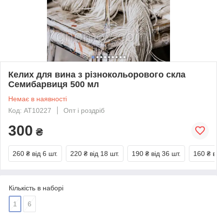
Келих для вина з різнокольорового скла
Семибарвиця 500 мл
Немає в наявності
Код: AT10227
Опт і роздріб
300
₴
260 ₴
від 6 шт.
220 ₴
від 18 шт.
190 ₴
від 36 шт.
160 ₴
в
Кількість в наборі
1
6