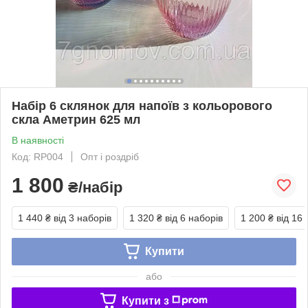
Набір 6 склянок для напоїв з кольорового
скла Аметрин 625 мл
В наявності
Код: RP004
Опт і роздріб
1 800
₴/набір
1 440 ₴
від 3 наборів
1 320 ₴
від 6 наборів
1 200 ₴
від 16 
Купити
або
Купити з