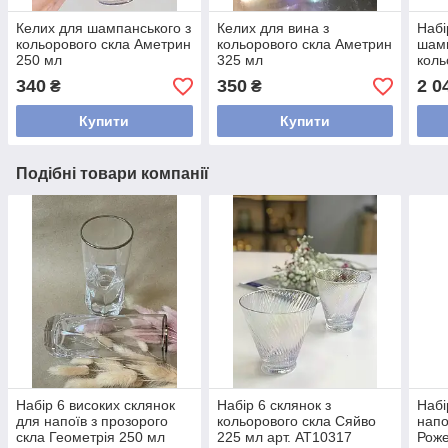
Келих для шампанського з
Келих для вина з
Набі
кольорового скла Аметрин
кольорового скла Аметрин
шамп
250 мл
325 мл
коль
250 
340
350
2 0
₴
₴
Купити
Купити
Подібні товари компанії
Набір 6 високих склянок
Набір 6 склянок з
Набі
для напоїв з прозорого
кольорового скла Сяйво
напо
скла Геометрія 250 мл
225 мл арт. AT10317
Роже