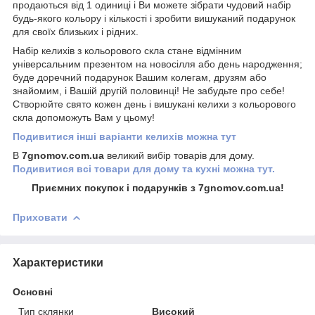
продаються від 1 одиниці і Ви можете зібрати чудовий набір
будь-якого кольору і кількості і зробити вишуканий подарунок
для своїх близьких і рідних.
Набір келихів з кольорового скла стане відмінним
універсальним презентом на новосілля або день народження;
буде доречний подарунок Вашим колегам, друзям або
знайомим, і Вашій другій половинці! Не забудьте про себе!
Створюйте свято кожен день і вишукані келихи з кольорового
скла допоможуть Вам у цьому!
Подивитися інші варіанти келихів можна тут
В
7gnomov.com.ua
великий вибір товарів для дому.
Подивитися всі товари для дому та кухні можна тут.
Приємних покупок і подарунків з 7gnomov.com.ua!
Приховати
Характеристики
Основні
Тип склянки
Високий