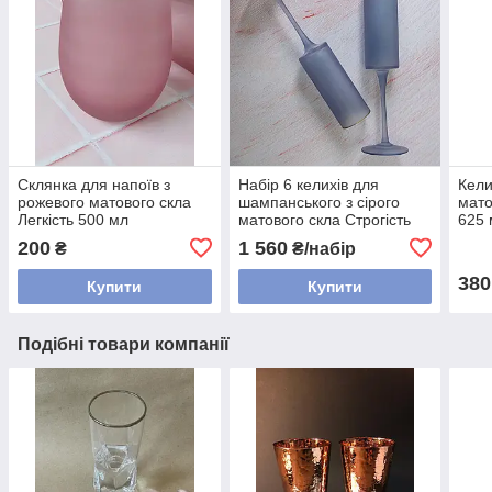
Склянка для напоїв з
Набір 6 келихів для
Кели
рожевого матового скла
шампанського з сірого
мато
Легкість 500 мл
матового скла Строгість
625 
250 мл
200
1 560
₴
₴/набір
380
Купити
Купити
Подібні товари компанії