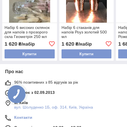
Набір 6 високих склянок
Набір 6 стаканів для
Набі
для напоїв з прозорого
напоїв Роуз золотий 500
напо
скла Геометрія 250 мл
мл
Роже
1 620
1 620
1 6
₴/набір
₴/набір
Купити
Купити
Про нас
96% позитивних з 85 відгуків за рік
Працює з 02.09.2013
м. Київ
вул. Шолуденко 1Б, оф. 314, Київ, Україна
Контакти