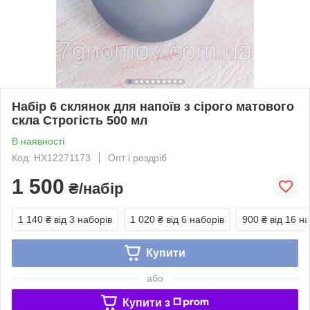
Набір 6 склянок для напоїв з сірого матового
скла Строгість 500 мл
В наявності
Код: HX12271173
Опт і роздріб
1 500
₴/набір
1 140 ₴
від 3 наборів
1 020 ₴
від 6 наборів
900 ₴
від 16 н
Купити
або
Купити з