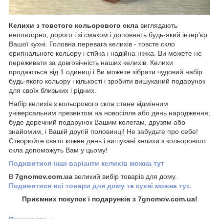
Келихи з товстого кольорового скла
виглядають
неповторно, дорого і зі смаком і доповнять будь-який інтер'єр
Вашої кухні. Головна перевага келихів - товсте скло
оригінального кольору і стійка і надійна ніжка. Ви можете не
переживати за довговічність наших келихів. Келихи
продаються від 1 одиниці і Ви можете зібрати чудовий набір
будь-якого кольору і кількості і зробити вишуканий подарунок
для своїх близьких і рідних.
Набір келихів з кольорового скла стане відмінним
універсальним презентом на новосілля або день народження;
буде доречний подарунок Вашим колегам, друзям або
знайомим, і Вашій другій половинці! Не забудьте про себе!
Створюйте свято кожен день і вишукані келихи з кольорового
скла допоможуть Вам у цьому!
Подивитися інші варіанти келихів можна тут
В
7gnomov.com.ua
великий вибір товарів для дому.
Подивитися всі товари для дому та кухні можна тут.
Приємних покупок і подарунків з 7gnomov.com.ua!