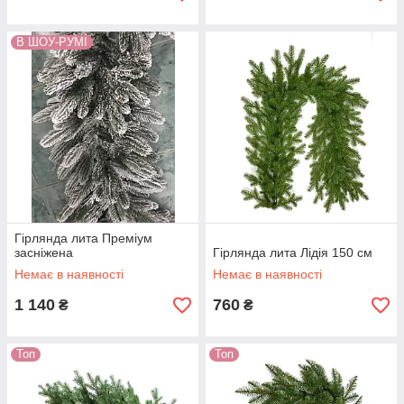
В ШОУ-РУМІ
Гірлянда лита Преміум
засніжена
Гірлянда лита Лідія 150 см
Немає в наявності
Немає в наявності
1 140
760
₴
₴
Топ
Топ