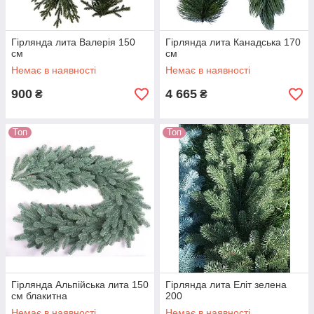
Гірлянда лита Валерія 150
Гірлянда лита Канадська 170
см
см
Немає в наявності
Немає в наявності
900
4 665
₴
₴
Топ
Топ
Гірлянда Альпійська лита 150
Гірлянда лита Еліт зелена
см блакитна
200
Немає в наявності
Немає в наявності