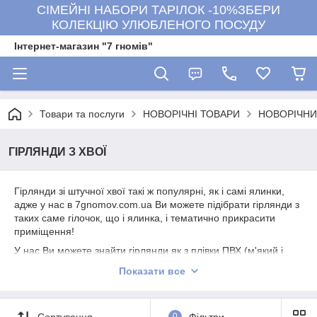
СІМЕЙНІ НАБОРИ ТАРІЛОК -10%ЗБЕРИ
КОЛЕКЦІЮ УЛЮБЛЕНОГО ПОСУДУ
Інтернет-магазин "7 гномів"
Товари та послуги
НОВОРІЧНІ ТОВАРИ
НОВОРІЧНИЙ
ГІРЛЯНДИ З ХВОЇ
Гірлянди зі штучної хвої такі ж популярні, як і самі ялинки,
адже у нас в 7gnomov.com.ua Ви можете підібрати гірлянди з
таких саме гілочок, що і ялинка, і тематично прикрасити
приміщення!
У нас Ви можете знайти гірлянди як з плівки ПВХ (м'який і
пухнастий матеріал, що нагадує дощик), так і литі (зроблені з
Показати все
м'якого харчового пластику, які навіть зблизька виглядають
немов справжні)
Блакитні та зелені, з плівки ПВХ та литі, декоровані та без
Сортування
0
Фільтри