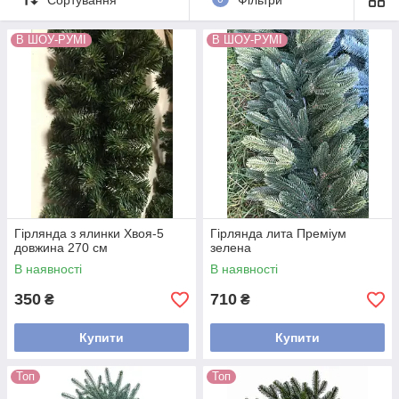
декору - великий вибір новорічних хвойних гірлянд у нас
в 7gnomov.com.ua!
В ШОУ-РУМІ
В ШОУ-РУМІ
І не забудьте про віночок! Вони у нас також є!
Гірлянда з ялинки Хвоя-5
Гірлянда лита Преміум
довжина 270 см
зелена
В наявності
В наявності
350
710
₴
₴
Купити
Купити
Топ
Топ