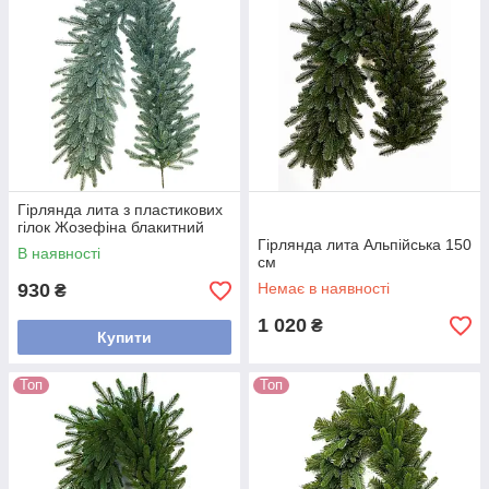
Гірлянда лита з пластикових
гілок Жозефіна блакитний
Гірлянда лита Альпійська 150
В наявності
см
930
Немає в наявності
₴
1 020
₴
Купити
Топ
Топ