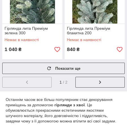
Гірлянда лита Преміум
Гірлянда лита Преміум
зелена 300
блакитна 200
Немає в наявності
Немає в наявності
1 040
840
₴
₴
Показати ще
1
/ 2
Останнім часом все більш популярним стає декорування
приміщень за допомогою
гірлянди з хвої
. Це
обумовлюється прекрасними естетичними якостями
штучного матеріалу, його довговічністю і піддатливість,
завдяки чому з її допомогою можна втілити всі свої задуми.