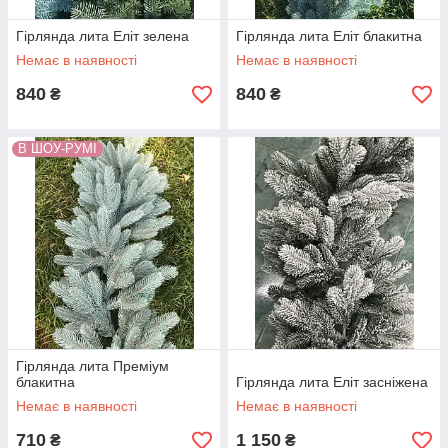
Гірлянда лита Еліт зелена
Гірлянда лита Еліт блакитна
Немає в наявності
Немає в наявності
840
840
₴
₴
В ШОУ-РУМІ
Гірлянда лита Преміум
блакитна
Гірлянда лита Еліт засніжена
Немає в наявності
Немає в наявності
710
1 150
₴
₴